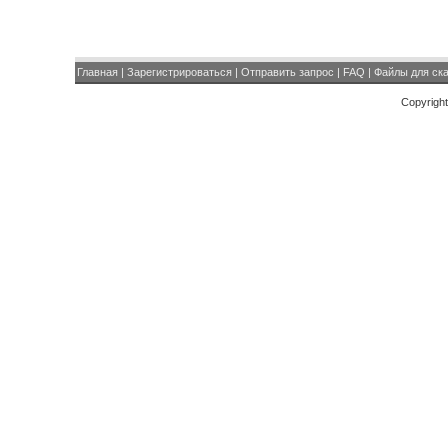
Главная
|
Зарегистрироваться
|
Отправить запрос
|
FAQ
|
Файлы для ск
Copyrigh