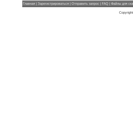
Главная
|
Зарегистрироваться
|
Отправить запрос
|
FAQ
|
Файлы для ск
Copyrigh