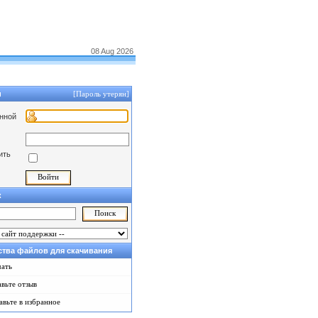
08 Aug 2026
и
[Пароль утерян]
нной
ить
к
тва файлов для скачивания
чать
вьте отзыв
авьте в избранное