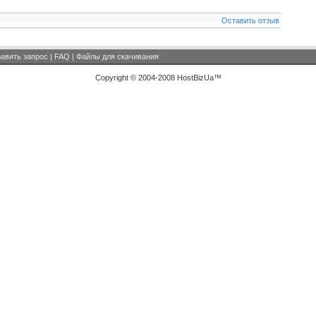
Оставить отзыв
авить запрос
|
FAQ
|
Файлы для скачивания
Copyright © 2004-2008 HostBizUa™