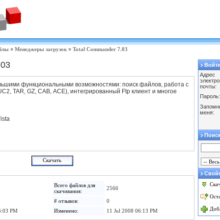
йлы
»
Менеджеры загрузок
»
Total Commander 7.03
.03
Войт
Адрес
электро
льшими функциональными возможностями: поиск файлов, работа с
почты:
 UC2, TAR, GZ, CAB, ACE), интегрированный Ftp клиент и многое
Пароль:
Запомн
меня:
ista
Поис
Свойс
Ска
Всего файлов для
2566
скачивания:
Оста
# отзывов:
0
Доб
6:03 PM
Изменено:
11 Jul 2008 06:13 PM